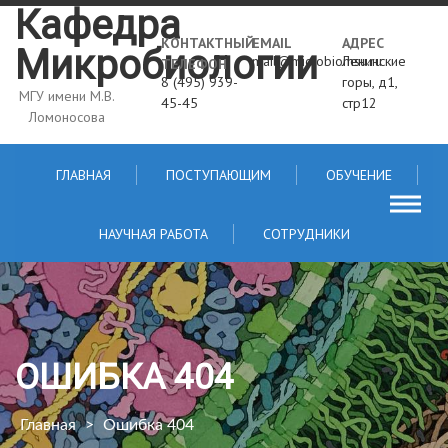
Skip
Кафедра
to
КОНТАКТНЫЙ
EMAIL
АДРЕС
Микробиологии
content
mail@microbiomsu.ru
Ленинские
ТЕЛЕФОН
8 (495) 939-
горы, д1,
МГУ имени М.В.
45-45
стр12
Ломоносова
ГЛАВНАЯ
ПОСТУПАЮЩИМ
ОБУЧЕНИЕ
НАУЧНАЯ РАБОТА
СОТРУДНИКИ
ОШИБКА 404
Главная
>
Ошибка 404